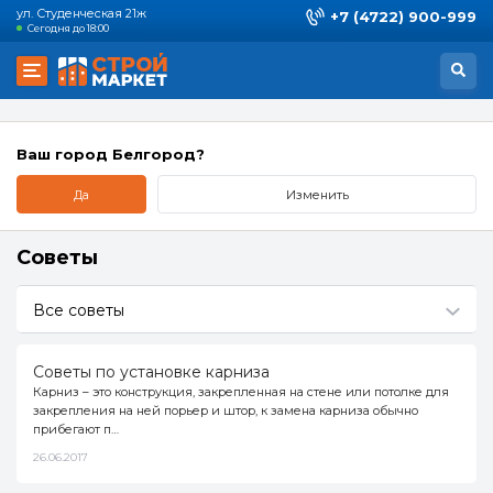
ул. Студенческая 21ж
+7 (4722) 900-999
Сегодня до 18:00
Ваш город Белгород?
Да
Изменить
Советы
Все советы
Все советы
Советы по установке карниза
Карниз – это конструкция, закрепленная на стене или потолке для
Обзоры
254
закрепления на ней порьер и штор, к замена карниза обычно
прибегают п…
Своими руками
99
26.06.2017
Уход и благоустройство
26