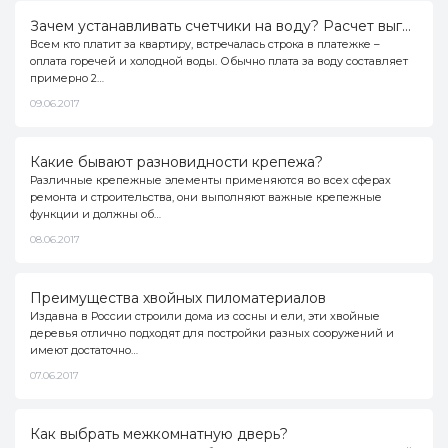
Зачем устанавливать счетчики на воду? Расчет выгоды
Как использовать
63
Всем кто платит за квартиру, встречалась строка в платежке –
оплата горечей и холодной воды. Обычно плата за воду составляет
О строительных материалах
примерно 2…
98
09.06.2017
Как выбрать
96
Какие бывают разновидности крепежа?
Различные крепежные элементы применяются во всех сферах
ремонта и строительства, они выполняют важные крепежные
функции и должны об…
08.06.2017
Преимущества хвойных пиломатериалов
Издавна в России строили дома из сосны и ели, эти хвойные
деревья отлично подходят для постройки разных сооружений и
имеют достаточно…
07.06.2017
Как выбрать межкомнатную дверь?