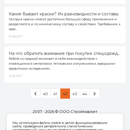
Какие бывают краски? Их разновидности и составы
Сегодня краски имеют достаточно большую сферу применения и
разделяются и по химическому составу и свойствам. Требования, к
крас…
01.06.2017
На что обратить внимание при покупке спецодежды для сварки?
Работа со сваркой включает в себя взаимодействие с
плавящимися металлами, тепловыми излучениями, вредными
ядовитыми испарениям…
31.05.2017
40
41
42
43
44
2007 - 2026 © ООО Строймаркет
Полная версия
Мы используем файлы cookie в целях функционирования
Код клиента:
796350
сайта, проведения ретаргетинга, статистических
исследований, улучшения сервиса и предоставления