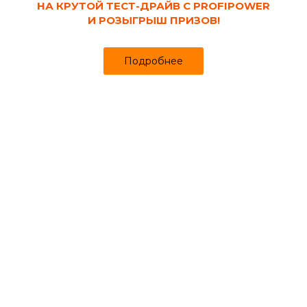
НА КРУТОЙ ТЕСТ-ДРАЙВ С PROFIPOWER
Популярные категории
Весь каталог
И РОЗЫГРЫШ ПРИЗОВ!
Подробнее
Битумные
Блоки, кирпич,
Бытовая и
материалы
тротуарная
строительная
плитка,
химия
пазогребневая
плита
Советы
Новости
2007 - 2026 © ООО Строймаркет
Полная версия