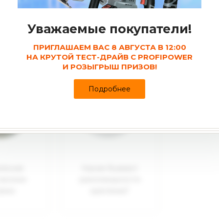
Уважаемые покупатели!
ПРИГЛАШАЕМ ВАС 8 АВГУСТА В 12:00
НА КРУТОЙ ТЕСТ-ДРАЙВ С PROFIPOWER
И РОЗЫГРЫШ ПРИЗОВ!
Подробнее
ление
Какие бывают
своими
разновидности
ами
крепежа?