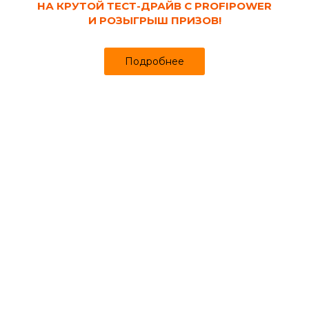
коробку.
НА КРУТОЙ ТЕСТ-ДРАЙВ С PROFIPOWER
И РОЗЫГРЫШ ПРИЗОВ!
Актуально до 13.08.2026
Подробнее
Скидка на мойку!
Получите скидку на любую мойку при покупке комплекта мебели
для кухни!
Актуально до 13.08.2026
Наливной пол в подарок!
Купи 10 мешков наливного пола KNAUF Титалин 20 кг и получи 1
мешок в подарок!
Актуально до 18.08.2026
Шпаклевка в подарок!
Купи 12 мешков штукатурки КНАУФ-Ротбанд 30 кг и получи КНАУФ-
Ротбанд Финиш в подарок!
Актуально до 18.08.2026
Розыгрыш PROFIPOWER