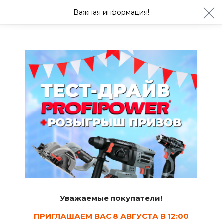
ул. Студенческая 21ж
+7 (4722) 900-999
Важная информация!
Завтра с 08:30
Ваш город Белгород?
Да
Изменить
Советы
Все о герметиках
Екатерина Дурных
26.11.2020
5.2 мин.
5
Уважаемые покупатели!
ПРИГЛАШАЕМ ВАС 8 АВГУСТА В 12:00