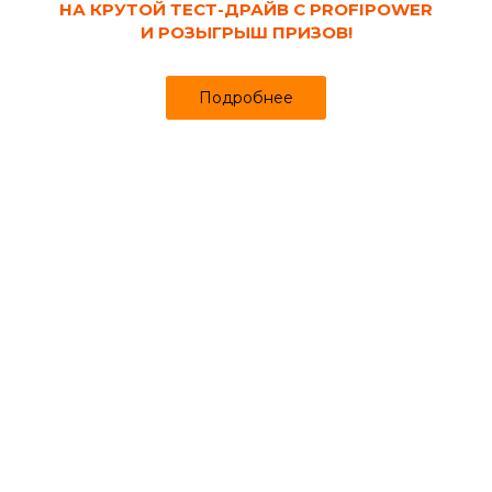
НА КРУТОЙ ТЕСТ-ДРАЙВ С PROFIPOWER
И РОЗЫГРЫШ ПРИЗОВ!
Подробнее
При возведении нового дома одним из ключевых этапов
является выбор кровельного материала. Наиболее
распространённые варианты - это металлочерепица и
мягкая черепица. Рассмотрим их характеристики и
достоинства, чтобы вы могли сделать обоснованный
выбор. Металлочерепица производится из стальных
листов, которые обрабатываются специальным
антикоррозийным и полимерным покрытием.
Преимущества металлочерепицы:
Прочность.
Благодаря своей конструкции, стальные
профилированные листы способны выдерживать значительные
механические нагрузки.
Простота установки.
Укладка металлочерепицы не требует особых
усилий, так как листы легкие и могут иметь длину до 6 метров.