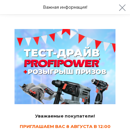
ул. Студенческая 21ж
+7 (4722) 900-999
Важная информация!
Сегодня с 08:30
Ваш город Белгород?
Да
Изменить
Советы
Выбор кровельного материала
Маргарита Жеребятникова
16.04.2025
2.9 мин.
3
Уважаемые покупатели!
ПРИГЛАШАЕМ ВАС 8 АВГУСТА В 12:00