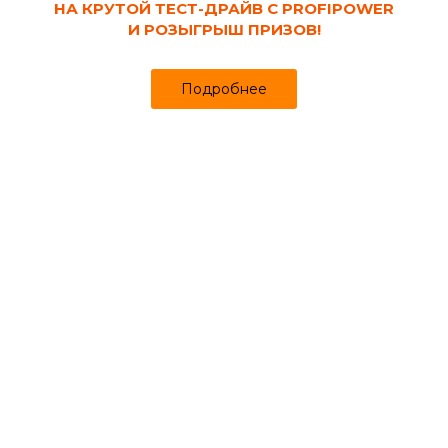
НА КРУТОЙ ТЕСТ-ДРАЙВ С PROFIPOWER
И РОЗЫГРЫШ ПРИЗОВ!
Подробнее
Популярные материалы для теплоизоляции
Выбор вида материала для теплоизиоляции
определяется в зависимости от способа утепления.
В современном строительстве существует два способа
утепления: сухой и мокрый.
Первый способ подразумевает применение стяжки,
штукатурки, наливных полов и различных
шпаклевок
после монтажа теплоизоляции. Это делается в случае
предполагаемой последующей отделки помещения.
В отличие от мокрого способа теплоизоляции, сухой
не требует штукатурки и шпаклевки. При утеплении
этим способом после монтажа
теплоизоляционных
материалов
изолирующий материал покрывают листами