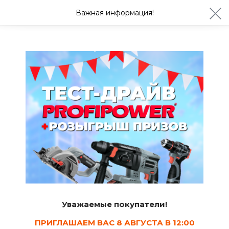
ул. Студенческая 21ж
+7 (4722) 900-999
Важная информация!
Сегодня до 20:00
Ваш город Белгород?
Да
Изменить
Советы
Выбор теплоизоляционных материалов
для утепления стен и крыши
Дмитрий Мельников
21.03.2017
2.8 мин.
3
Уважаемые покупатели!
ПРИГЛАШАЕМ ВАС 8 АВГУСТА В 12:00