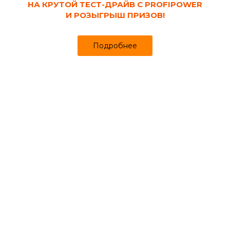
НА КРУТОЙ ТЕСТ-ДРАЙВ С PROFIPOWER
Садовый инвентарь
И РОЗЫГРЫШ ПРИЗОВ!
Популярные товары бренда
Умывальники для дачи (Садово-строительные емкости)
Подробнее
Умывальник дачный с
Умывальник дачный с
подогревом + пласт. мойка 20 л.
подогревом + пласт. мойка 20 л.
цвет аквамикс
цвет серебро
5 238 ₽ шт.
5 238 ₽ шт.
Купить
Купить
2007 - 2026 © ООО Строймаркет
Полная версия
Мы используем файлы cookie в целях функционирования