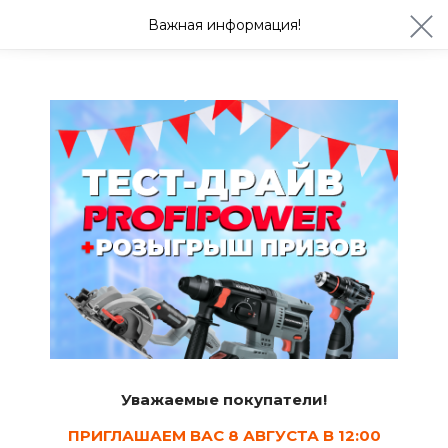
ул. Студенческая 21ж
+7 (4722) 900-999
Важная информация!
Сегодня с 08:30
Ваш город Белгород?
Да
Изменить
Бренды
БЕРЕЗКА
Торговая марка "Березка" производит печи для бани и дома
отличного качества по приятным ценам.
Уважаемые покупатели!
ПРИГЛАШАЕМ ВАС 8 АВГУСТА В 12:00