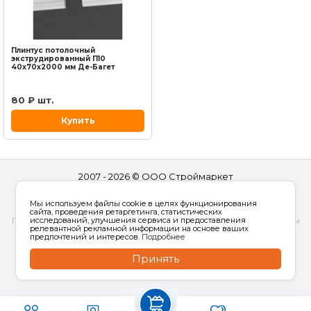
Плинтус потолочный
экструдированный П10
40x70x2000 мм Де-Багет
80 ₽ шт.
Купить
2007 - 2026 © ООО Строймаркет
Полная версия
Мы используем файлы cookie в целях функционирования
Код клиента:
139572
сайта, проведения ретаргетинга, статистических
исследований, улучшения сервиса и предоставления
Продолжая работу с сайтом, вы даете согласие на использование сайтом
релевантной рекламной информации на основе ваших
cookies и
обработку персональных данных
в целях функционирования
предпочтений и интересов.
Подробнее
сайта, проведения ретаргетинга, статистических исследований,
Принять
улучшения сервиса и предоставления релевантной рекламной
информации на основе ваших предпочтений и интересов.