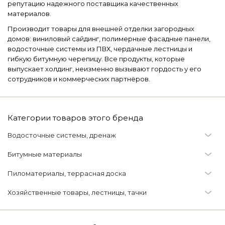
репутацию надежного поставщика качественных
материалов.
Производит товары для внешней отделки загородных
домов: виниловый сайдинг, полимерные фасадные панели,
водосточные системы из ПВХ, чердачные лестницы и
гибкую битумную черепицу. Все продукты, которые
выпускает холдинг, неизменно вызывают гордость у его
сотрудников и коммерческих партнёров.
Категории товаров этого бренда
Водосточные системы, дренаж
Водосточные системы
Битумные материалы
Водосток ДЁКЕ (Пластиковый водосток)
Гибкая битумная черепица и комплектующие
Пиломатериалы, террасная доска
Шинглас
Мастики битумные
Террасная доска
Хозяйственные товары, лестницы, тачки
Чердачные лестницы