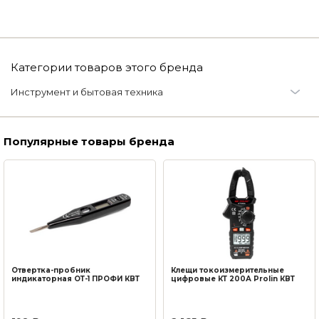
Категории товаров этого бренда
Инструмент и бытовая техника
Ручной инструмент
Популярные товары бренда
Стрипперы (Клещи)
Электроинструмент
Наборы отверток (Отвертки)
Электроизмерительный инструмент
Индикаторные отвертки (Отвертки)
Отвертка-пробник
Клещи токоизмерительные
индикаторная OТ-1 ПРОФИ КВТ
цифровые КТ 200А Prolin КВТ