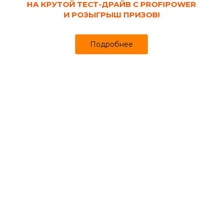
НА КРУТОЙ ТЕСТ-ДРАЙВ С PROFIPOWER
И РОЗЫГРЫШ ПРИЗОВ!
Категории товаров этого бренда
Инструмент и бытовая техника
Подробнее
Электроинструмент
Популярные товары бренда
Цепные электропилы (Пилы электрические)
Пила цепная аккумуляторная
100 мм 20 В Li-ion 2 АКБ 1.5 А*ч,
ЗУ GreenSaw ZITREK
4 200 ₽ шт.
Купить