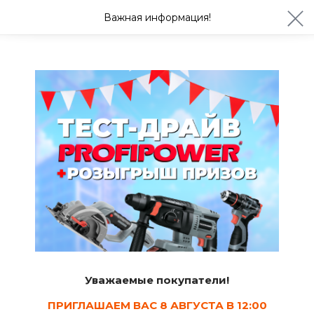
ул. Студенческая 21ж
+7 (4722) 900-999
Важная информация!
Завтра с 08:30
Ваш город Белгород?
Да
Изменить
Фурнитура
Уважаемые покупатели!
Упоры
Упоры
Упоры откидные
напольные
настенные
ПРИГЛАШАЕМ ВАС 8 АВГУСТА В 12:00