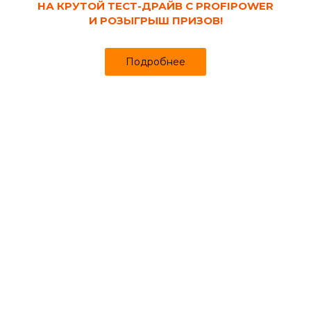
НА КРУТОЙ ТЕСТ-ДРАЙВ С PROFIPOWER
И РОЗЫГРЫШ ПРИЗОВ!
Подробнее
Саморезы с
Саморезы
Саморезы для
прессшайбой
оконные
сэндвич-
панелей
Саморезы
конструкционные