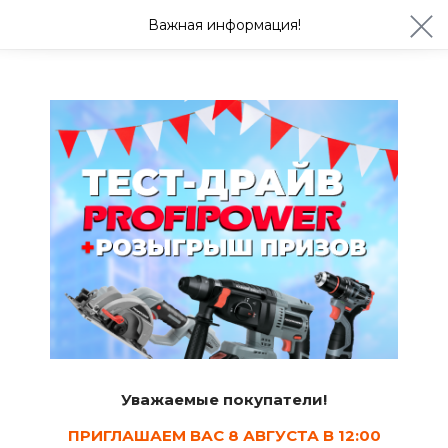
ул. Студенческая 21ж
+7 (4722) 900-999
Важная информация!
Сегодня с 08:30
Ваш город Белгород?
Да
Изменить
Крепежи и метизы
Уважаемые покупатели!
Саморезы по
Саморезы по
Саморезы
дереву
металлу
кровельные
ПРИГЛАШАЕМ ВАС 8 АВГУСТА В 12:00