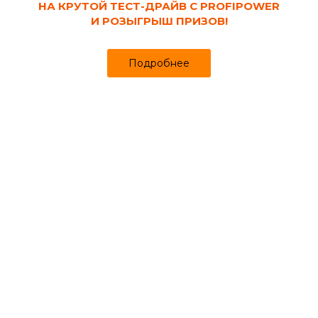
песчаные
НА КРУТОЙ ТЕСТ-ДРАЙВ С PROFIPOWER
И РОЗЫГРЫШ ПРИЗОВ!
Подробнее
Каталог
Кабинет
Избранное