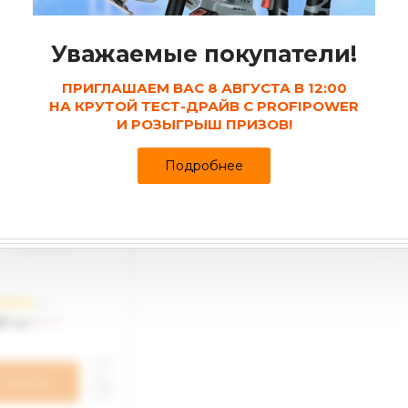
Уважаемые покупатели!
ПРИГЛАШАЕМ ВАС 8 АВГУСТА В 12:00
НА КРУТОЙ ТЕСТ-ДРАЙВ С PROFIPOWER
И РОЗЫГРЫШ ПРИЗОВ!
Подробнее
атель резиновый
итех 80 мм
(0)
₽
35 ₽
/ шт
Купить