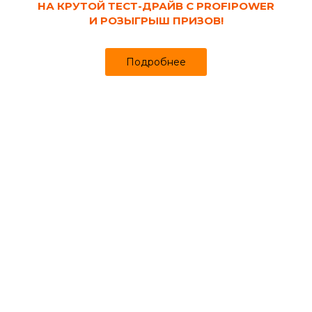
НА КРУТОЙ ТЕСТ-ДРАЙВ С PROFIPOWER
И РОЗЫГРЫШ ПРИЗОВ!
Подробнее
Код товара:
13315
Кабель ВВГнг 3x2,5 мм², плоский, ГОСТ
Продано более чем 10702
1 отзыв
124₽
130 ₽
за м
Цена
Цена в интернет-магазине
Купить в 1 клик
Сопутствующие товары