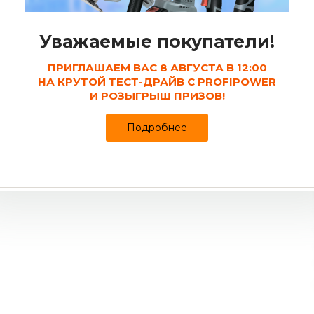
Уважаемые покупатели!
ПРИГЛАШАЕМ ВАС 8 АВГУСТА В 12:00
НА КРУТОЙ ТЕСТ-ДРАЙВ С PROFIPOWER
И РОЗЫГРЫШ ПРИЗОВ!
Подробнее