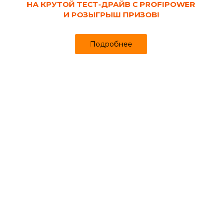
НА КРУТОЙ ТЕСТ-ДРАЙВ С PROFIPOWER
И РОЗЫГРЫШ ПРИЗОВ!
Подробнее
Код товара:
40421
Средство для пола PROSEPT Multipower
Цитрус КОНЦЕНТРАТ 1 л
Продано более чем 636
228₽
235 ₽
за шт
Цена
Цена в интернет-магазине
Купить в 1 клик
Может понадобиться
Швабры