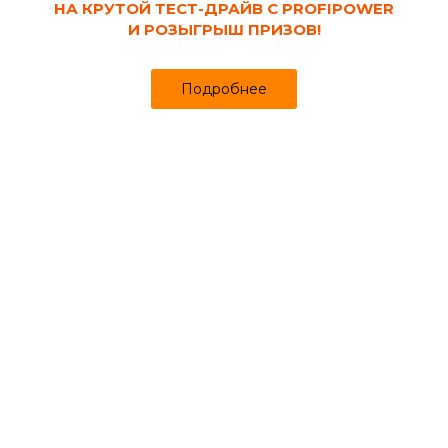
НА КРУТОЙ ТЕСТ-ДРАЙВ С PROFIPOWER
И РОЗЫГРЫШ ПРИЗОВ!
Подробнее
Код товара:
20673
Отбеливатель древесины БАРЬЕР 6 кг
Продано более чем 933
Успей купить
725
756 ₽
₽
за шт
Цена
Цена в интернет-магазине
Купить в 1 клик
Может понадобиться
Растворители