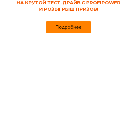
НА КРУТОЙ ТЕСТ-ДРАЙВ С PROFIPOWER
И РОЗЫГРЫШ ПРИЗОВ!
Подробнее
Код товара:
31313
Клей Момент Столяр Супер ПВА,
прозрачный, 250 г
Продано более чем 1187
268₽
279 ₽
за шт
Цена
Цена в интернет-магазине
Купить в 1 клик
Может понадобиться
Перчатки нитриловые