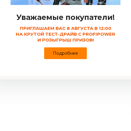
Уважаемые покупатели!
ПРИГЛАШАЕМ ВАС 8 АВГУСТА В 12:00
НА КРУТОЙ ТЕСТ-ДРАЙВ С PROFIPOWER
И РОЗЫГРЫШ ПРИЗОВ!
Подробнее