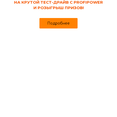
НА КРУТОЙ ТЕСТ-ДРАЙВ С PROFIPOWER
И РОЗЫГРЫШ ПРИЗОВ!
Подробнее
Код товара:
10952
Лента фум VRT 12x0.1 мм (12 м)
Продано более чем 931
46₽
48 ₽
за шт
Цена
Цена в интернет-магазине
Купить в 1 клик
Информация о товаре
Отзывы