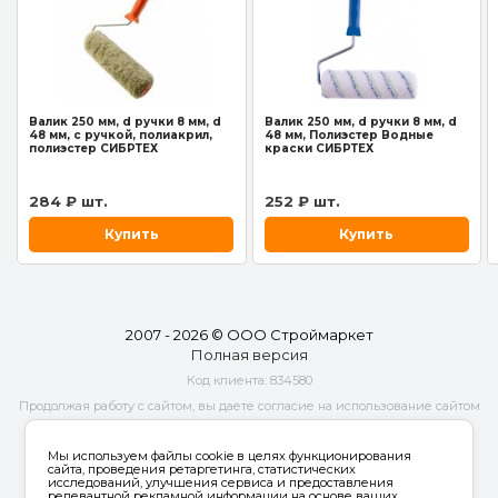
Валик 250 мм, d ручки 8 мм, d
Валик 250 мм, d ручки 8 мм, d
48 мм, с ручкой, полиакрил,
48 мм, Полиэстер Водные
полиэстер СИБРТЕХ
краски СИБРТЕХ
284 ₽ шт.
252 ₽ шт.
Купить
Купить
2007 - 2026 © ООО Строймаркет
Полная версия
Код клиента:
834580
Продолжая работу с сайтом, вы даете согласие на использование сайтом
cookies и
обработку персональных данных
в целях функционирования
сайта, проведения ретаргетинга, статистических исследований,
Мы используем файлы cookie в целях функционирования
улучшения сервиса и предоставления релевантной рекламной
сайта, проведения ретаргетинга, статистических
исследований, улучшения сервиса и предоставления
информации на основе ваших предпочтений и интересов.
релевантной рекламной информации на основе ваших