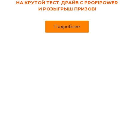
НА КРУТОЙ ТЕСТ-ДРАЙВ С PROFIPOWER
И РОЗЫГРЫШ ПРИЗОВ!
Подробнее
Код товара:
30510
Краска интерьерная матовая акриловая
ВД ВОЛНА W103 белая 14 кг База А
Продано более чем 904
Уже в пути!
885 ₽
Старая цена. Возможно стоимость изменится. После оформления
заказа с Вами свяжется наш менеджер.
за шт
Может понадобиться
Ванночки