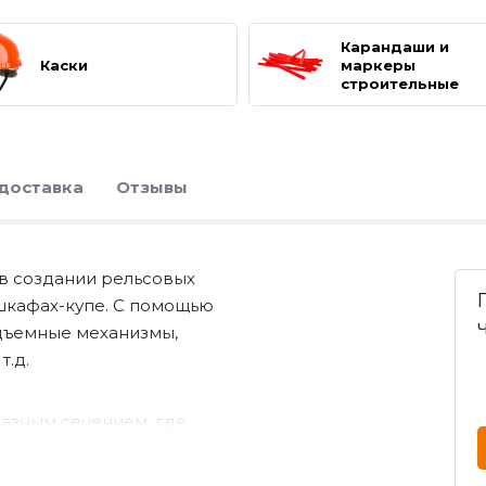
Карандаши и
Каски
маркеры
строительные
 доставка
Отзывы
 создании рельсовых
шкафах-купе. С помощью
дъемные механизмы,
т.д.
разным сечением, где
полочки", имеют
 и прочности алюминий