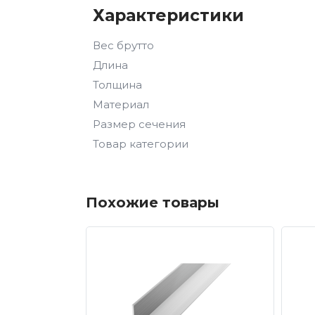
отличается экологической чистотой, э
Характеристики
его в мебельной промышленности. Пр
Вес брутто
делают алюминиевые профили незаме
Длина
Толщина
Материал
Размер сечения
Товар категории
Похожие товары