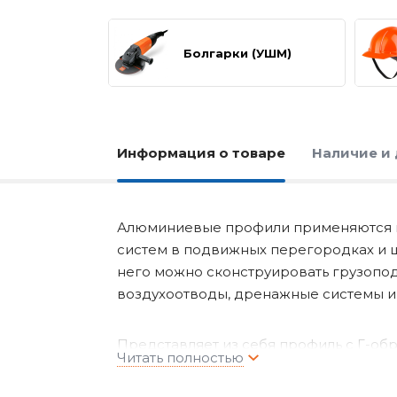
Болгарки (УШМ)
Информация о товаре
Наличие и
Алюминиевые профили применяются в
систем в подвижных перегородках и 
него можно сконструировать грузопо
воздухоотводы, дренажные системы и 
Представляет из себя профиль с Г-об
составные элементы, так называемые "
одинаковый размер. Помимо легкости