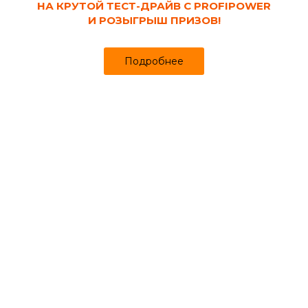
НА КРУТОЙ ТЕСТ-ДРАЙВ С PROFIPOWER
И РОЗЫГРЫШ ПРИЗОВ!
Подробнее
Код товара:
5195
Клей монтажный гипсовый KNAUF
Перлфикс 30 кг
Продано более чем 4354
585₽
615 ₽
за шт
Цена
Цена в интернет-магазине
Купить в 1 клик
Может понадобиться
Миксеры