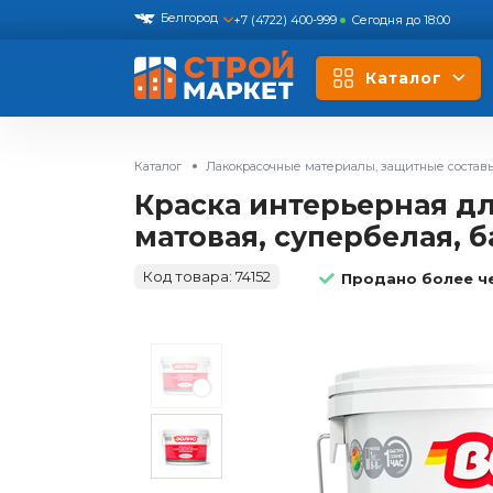
Белгород
+7 (4722) 400-999
Сегодня до 18:00
Каталог
Каталог
Лакокрасочные материалы, защитные состав
Краска интерьерная дл
матовая, супербелая, баз
Код товара:
74152
Продано более ч