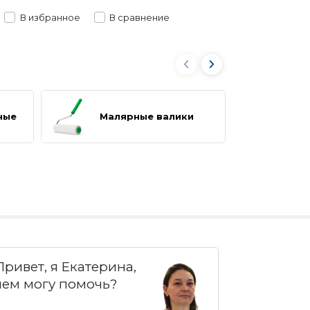
ные
Малярные валики
Обо
Привет, я Екатерина,
чем могу помочь?