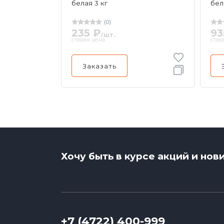
белая 3 кг
бел
(0)
235 ₽
93
/шт.
старая цена
стар
Заказать
Хочу быть в курсе акций и нов
+7 (4722) 400-999