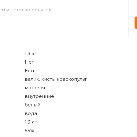
ен и потолков внутри
азобетону, штукатурке,
 плитам, дереву, двп, дсп
мое («дышащее»)
уборке при помощи сухой
1.3 кг
Нет
висимости от рельефа и
Есть
ти.
валик, кисть, краскопульт
матовая
 менее
внутренние
белый
вода
°С и относительной
1.3 кг
 слой наносить через 1.5
55%