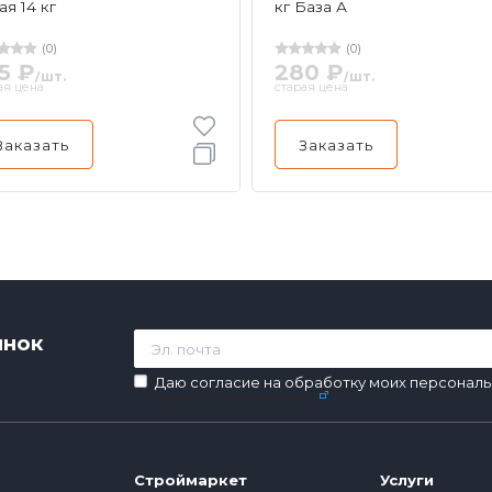
ая 14 кг
кг База А
(0)
(0)
5 ₽
280 ₽
/шт.
/шт.
ая цена
старая цена
Заказать
Заказать
инок
Даю согласие на обработку моих персональ
конфиденциальности
Строймаркет
Услуги