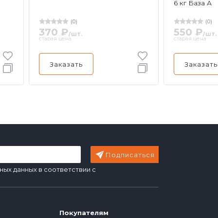
6 кг База А
(0)
(0)
370 ₽
550 ₽
/шт.
/шт.
старая цена
старая цена
Заказать
Заказать
Подписаться
ных данных в соответствии с
политикой
Покупателям