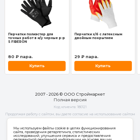
Перчатки полиэстер для
Перчатки х/б с латексным
точных работ в и/у черные р-р
двойным покрытием
S FIBERON
80 ₽ пара.
29 ₽ пара.
Купить
Купить
2007 - 2026 © ООО Строймаркет
Полная версия
Код клиента:
180121
Продолжая работу с сайтом, вы даете согласие на использование сайтом
cookies и
обработку персональных данных
в целях функционирования
сайта, проведения ретаргетинга, статистических исследований,
Мы используем файлы cookie в целях функционирования
улучшения сервиса и предоставления релевантной рекламной
сайта, проведения ретаргетинга, статистических
исследований, улучшения сервиса и предоставления
информации на основе ваших предпочтений и интересов.
релевантной рекламной информации на основе ваших