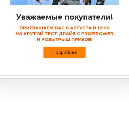
Уважаемые покупатели!
ПРИГЛАШАЕМ ВАС 8 АВГУСТА В 12:00
НА КРУТОЙ ТЕСТ-ДРАЙВ С PROFIPOWER
И РОЗЫГРЫШ ПРИЗОВ!
Подробнее