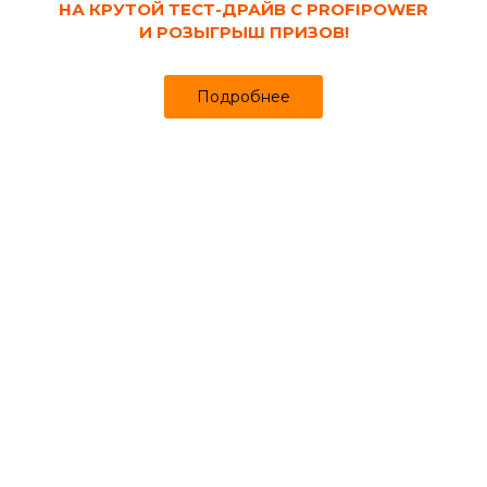
НА КРУТОЙ ТЕСТ-ДРАЙВ С PROFIPOWER
И РОЗЫГРЫШ ПРИЗОВ!
Подробнее
Код товара:
93016
Средство от проволочника и медведки
Нашатырный спирт 1 л
Продано более чем 957
100
105 ₽
₽
за шт
Цена
Цена в интернет-магазине
Купить в 1 клик
Может понадобиться
Для деревьев