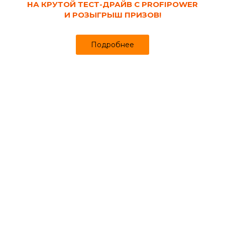
НА КРУТОЙ ТЕСТ-ДРАЙВ С PROFIPOWER
И РОЗЫГРЫШ ПРИЗОВ!
Подробнее
Код товара:
97091
Кельма печника Сибртех стальная 175 мм,
пластиковая ручка
Продано более чем 459
195₽
200 ₽
за шт
Цена
Цена в интернет-магазине
Купить в 1 клик
Может понадобиться
Шпатлевки