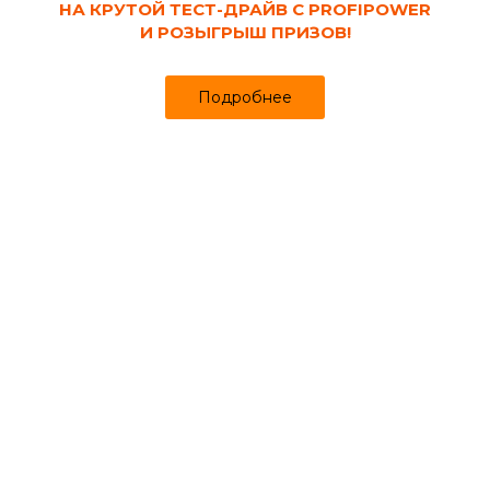
НА КРУТОЙ ТЕСТ-ДРАЙВ С PROFIPOWER
И РОЗЫГРЫШ ПРИЗОВ!
Подробнее
Код товара:
97676
Угол ПВХ наружный для плинтуса
напольного 85 мм Дуб Пепельный 210
ИДЕАЛ Деконика (2 шт/флоуп)
Продано более чем 446
103₽
105 ₽
за упак
Цена
Цена в интернет-магазине
Купить в 1 клик