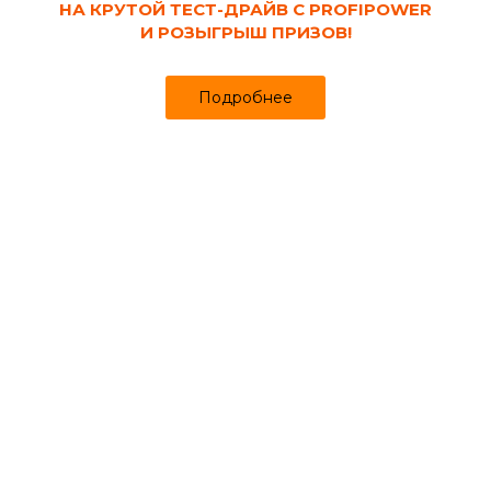
НА КРУТОЙ ТЕСТ-ДРАЙВ С PROFIPOWER
И РОЗЫГРЫШ ПРИЗОВ!
Подробнее
Код товара:
97854
Валик Matrix «Нейлон Профи» 180 мм,
полиамид, с ручкой, ворс 12 мм, d 48 мм, d
8 мм ручки
Продано более чем 543
Уже в пути!
227 ₽
Старая цена. Возможно стоимость изменится. После оформления
заказа с Вами свяжется наш менеджер.
за шт
Может понадобиться
Ванночки