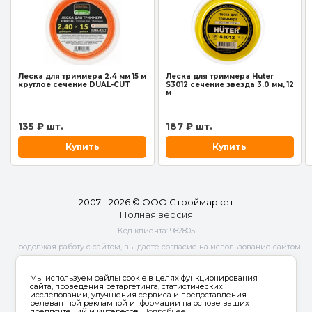
Леска для триммера 2.4 мм 15 м
Леска для триммера Huter
круглое сечение DUAL-CUT
S3012 сечение звезда 3.0 мм, 12
м
135 ₽ шт.
187 ₽ шт.
Купить
Купить
2007 - 2026 © ООО Строймаркет
Полная версия
Код клиента:
982805
Продолжая работу с сайтом, вы даете согласие на использование сайтом
cookies и
обработку персональных данных
в целях функционирования
сайта, проведения ретаргетинга, статистических исследований,
Мы используем файлы cookie в целях функционирования
улучшения сервиса и предоставления релевантной рекламной
сайта, проведения ретаргетинга, статистических
исследований, улучшения сервиса и предоставления
информации на основе ваших предпочтений и интересов.
релевантной рекламной информации на основе ваших
предпочтений и интересов.
Подробнее