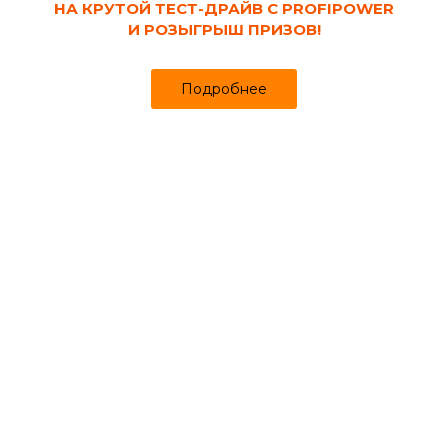
НА КРУТОЙ ТЕСТ-ДРАЙВ С PROFIPOWER
И РОЗЫГРЫШ ПРИЗОВ!
Подробнее
Код товара:
101367
Автомат форточки к теплице Усиленная
Продано более чем 1589
2 547₽
2 649 ₽
за шт
Цена
Цена в интернет-магазине
Купить в 1 клик
Может понадобиться
Профиль для поликарбоната