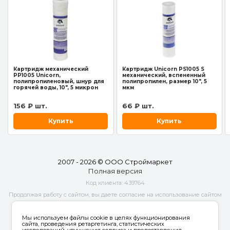
Картридж механический
Картридж Unicorn PS1005 S
PP1005 Unicorn,
механический, вспененный
полипропиленовый, шнур для
полипропилен, размер 10", 5
горячей воды, 10", 5 микрон
мкм
156 ₽ шт.
66 ₽ шт.
Купить
Купить
2007 - 2026 © ООО Строймаркет
Полная версия
Код клиента:
439764
Продолжая работу с сайтом, вы даете согласие на использование сайтом
cookies и
обработку персональных данных
в целях функционирования
сайта, проведения ретаргетинга, статистических исследований,
Мы используем файлы cookie в целях функционирования
улучшения сервиса и предоставления релевантной рекламной
сайта, проведения ретаргетинга, статистических