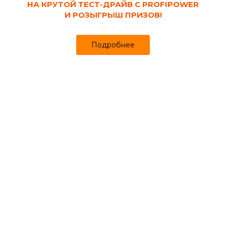
НА КРУТОЙ ТЕСТ-ДРАЙВ С PROFIPOWER
И РОЗЫГРЫШ ПРИЗОВ!
Подробнее
Код товара:
107080
Кельма венецианская 200х80х0.6 мм
ТРАПЕЦИЯ прорезиненная ручка, края
сточены STMDECOR
Продано более чем 645
1 518₽
1 607 ₽
за шт
Цена
Цена в интернет-магазине
Купить в 1 клик
Может понадобиться