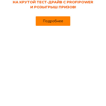
НА КРУТОЙ ТЕСТ-ДРАЙВ С PROFIPOWER
И РОЗЫГРЫШ ПРИЗОВ!
Подробнее
Код товара:
107118
Валик декоративный поролоновый
STMDECOR EG004T 8" с крупнопористой
текстурой, 180 мм, с ручкой
Продано более чем 432
1 575
1 633 ₽
₽
за шт
Цена
Цена в интернет-магазине
Купить в 1 клик
Может понадобиться