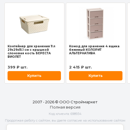
Контейнер для хранения 11 л
Комод для хранения 4 ящика
29x29x15.1 см с крышкой
бежевый КОЛОРИТ
слоновая кость БЕРЕСТА
АЛЬТЕРНАТИВА
ВИОЛЕТ
399 ₽ шт.
2 415 ₽ шт.
Купить
Купить
2007 - 2026 © ООО Строймаркет
Полная версия
Код клиента:
698934
Продолжая работу с сайтом, вы даете согласие на использование сайтом
cookies и
обработку персональных данных
в целях функционирования