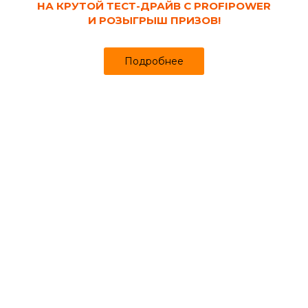
НА КРУТОЙ ТЕСТ-ДРАЙВ С PROFIPOWER
И РОЗЫГРЫШ ПРИЗОВ!
Подробнее
Код товара:
109429
Заглушка ПП 32
Продано более чем 744
19₽
20 ₽
за шт
Цена
Цена в интернет-магазине
Купить в 1 клик
Сопутствующие товары