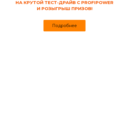
НА КРУТОЙ ТЕСТ-ДРАЙВ С PROFIPOWER
И РОЗЫГРЫШ ПРИЗОВ!
Подробнее
Код товара:
113843
Семена Томат Де барао розовый 0.05 гр
Продано более чем 437
20₽
за шт
Цена в интернет-магазине
Купить в 1 клик
Может понадобиться
Удобрения