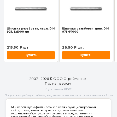
Шпилька резьбовая, нерж. DIN
Шпилька резьбовая, цинк DIN
975, 8х1000 мм
975 6*1000
215
.50
₽ шт.
28
.50
₽ шт.
Купить
Купить
2007 - 2026 © ООО Строймаркет
Полная версия
Код клиента:
813621
Продолжая работу с сайтом, вы даете согласие на использование сайтом
cookies и
обработку персональных данных
в целях функционирования
сайта, проведения ретаргетинга, статистических исследований,
Мы используем файлы cookie в целях функционирования
улучшения сервиса и предоставления релевантной рекламной
сайта, проведения ретаргетинга, статистических
исследований, улучшения сервиса и предоставления
информации на основе ваших предпочтений и интересов.
релевантной рекламной информации на основе ваших