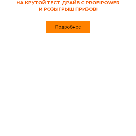
НА КРУТОЙ ТЕСТ-ДРАЙВ С PROFIPOWER
И РОЗЫГРЫШ ПРИЗОВ!
Подробнее
Код товара:
120334
Плинтус ПВХ напольный 55х2200 мм
Белый 001 ИДЕАЛ Классик
Продано более чем 1252
95₽
99 ₽
за шт
Цена
Цена в интернет-магазине
Купить в 1 клик
Сопутствующие товары