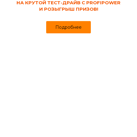
НА КРУТОЙ ТЕСТ-ДРАЙВ С PROFIPOWER
И РОЗЫГРЫШ ПРИЗОВ!
Подробнее
Код товара:
122701
Лак для лессировки акриловый
сверхпрочный FARBITEX Profi 0.9 л
Продано более чем 1413
817₽
849 ₽
за шт
Цена
Цена в интернет-магазине
Купить в 1 клик
Может понадобиться
Ванночки