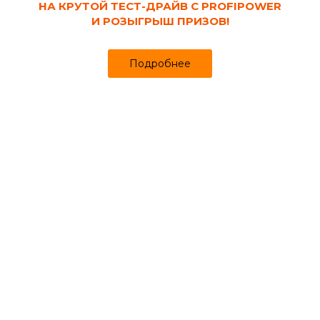
НА КРУТОЙ ТЕСТ-ДРАЙВ С PROFIPOWER
И РОЗЫГРЫШ ПРИЗОВ!
Подробнее
Код товара:
122930
Дюбель 10х60 мм для пенобетона/
газосиликата металл (4 шт)
Продано более чем 500
.50
50
56 ₽
₽
за упак
Цена
Цена в интернет-магазине
Купить в 1 клик
Может понадобиться
Дрели