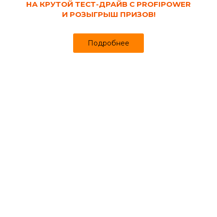
НА КРУТОЙ ТЕСТ-ДРАЙВ С PROFIPOWER
И РОЗЫГРЫШ ПРИЗОВ!
Подробнее
Код товара:
126206
Эмаль для радиаторов и
металлоконструкций акриловая белая А3
0.8 кг
Продано более чем 609
436₽
452 ₽
за шт
Цена
Цена в интернет-магазине
Купить в 1 клик
Может понадобиться