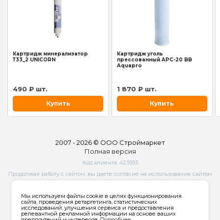
Картридж минерализатор
Картридж уголь
Т33_2 UNICORN
прессованный APC-20 BB
Aquapro
490 ₽ шт.
1 870 ₽ шт.
Купить
Купить
2007 - 2026 © ООО Строймаркет
Полная версия
Код клиента:
423593
Продолжая работу с сайтом, вы даете согласие на использование сайтом
cookies и
обработку персональных данных
в целях функционирования
сайта, проведения ретаргетинга, статистических исследований,
Мы используем файлы cookie в целях функционирования
улучшения сервиса и предоставления релевантной рекламной
сайта, проведения ретаргетинга, статистических
исследований, улучшения сервиса и предоставления
информации на основе ваших предпочтений и интересов.
релевантной рекламной информации на основе ваших
предпочтений и интересов.
Подробнее