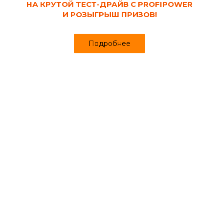
НА КРУТОЙ ТЕСТ-ДРАЙВ С PROFIPOWER
И РОЗЫГРЫШ ПРИЗОВ!
Подробнее
Код товара:
130349
Состав для дерева акриловый ZERWOOD
USD туманный альбион 0.9 л
Продано более чем 571
604
630 ₽
₽
за шт
Цена
Цена в интернет-магазине
Купить в 1 клик
Может понадобиться
Комбинезоны